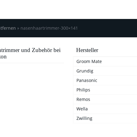
ntfernen
»
nasenhaartrimmer-300×141
trimmer und Zubehör bei
Hersteller
on
Groom Mate
Grundig
Panasonic
Philips
Remos
Wella
Zwilling