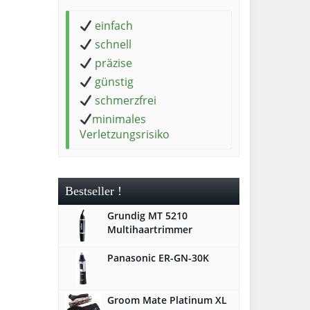
einfach
schnell
präzise
günstig
schmerzfrei
minimales
Verletzungsrisiko
Bestseller !
Grundig MT 5210
Multihaartrimmer
Panasonic ER-GN-30K
Groom Mate Platinum XL