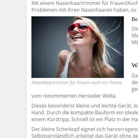
Mit einem Nasenhaartrimmer für Frauen!Auch
Problemen mit ihren Nasenhaaren haben, so 
Be
Di
Ma
Mä
Wa
Da
de
Nasenhaartrimmer für Frauen auch ein Thema
ge
vom renommierten Hersteller Wella.
Dieses besonderst kleine und leichte Gerät, da
Hand. Durch die kompakte Bauform ein idealer
einem Kurztripp. Schnell ist ein Platz in der
Der kleine Scherkopf eignet sich hervorragend
Selbstverständlich arbeitet das Gerät ohne z