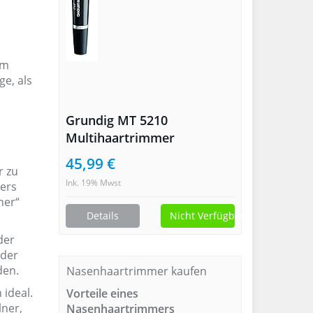
em
e, als
Grundig MT 5210
Multihaartrimmer
45,99 €
r zu
Ink. 19% Mwst
ers
ner“
Details
Nicht Verfügbar
der
oder
den.
Nasenhaartrimmer kaufen
 ideal.
Vorteile eines
lner,
Nasenhaartrimmers