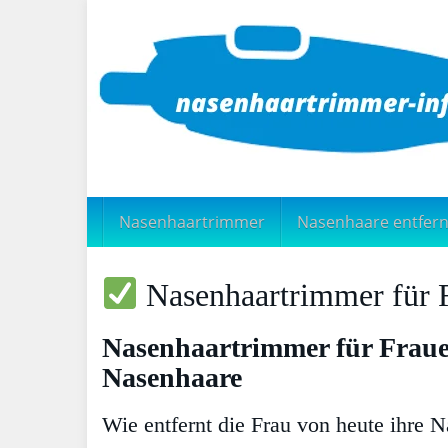
Skip
to
main
content
Nasenhaartrimmer
Nasenhaare entfer
Nasenhaartrimmer für 
Nasenhaartrimmer für Frauen
Nasenhaare
Wie entfernt die Frau von heute ihre 