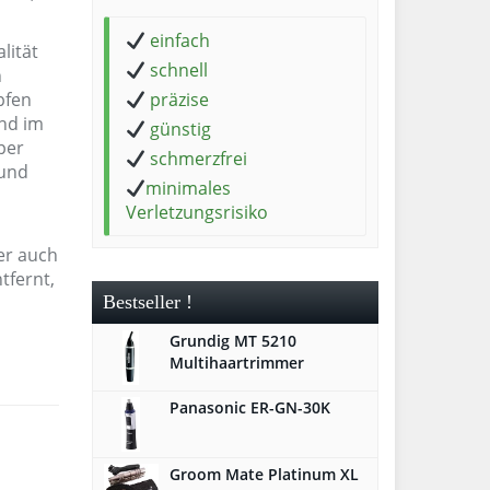
einfach
lität
schnell
n
pfen
präzise
ind im
günstig
per
schmerzfrei
 und
minimales
Verletzungsrisiko
er auch
tfernt,
Bestseller !
Grundig MT 5210
Multihaartrimmer
Panasonic ER-GN-30K
Groom Mate Platinum XL