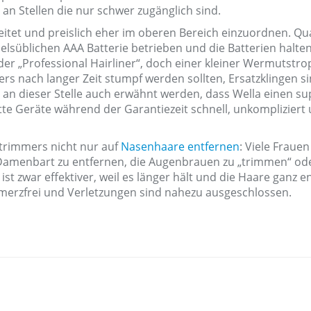
an Stellen die nur schwer zugänglich sind.
tet und preislich eher im oberen Bereich einzuordnen. Qua
delsüblichen AAA Batterie betrieben und die Batterien halte
h der „Professional Hairliner“, doch einer kleiner Wermutstro
rs nach langer Zeit stumpf werden sollten, Ersatzklingen s
lte an dieser Stelle auch erwähnt werden, dass Wella einen su
te Geräte während der Garantiezeit schnell, unkompliziert
rtrimmers nicht nur auf
Nasenhaare entfernen
: Viele Frauen
 Damenbart zu entfernen, die Augenbrauen zu „trimmen“ od
t zwar effektiver, weil es länger hält und die Haare ganz en
hmerzfrei und Verletzungen sind nahezu ausgeschlossen.